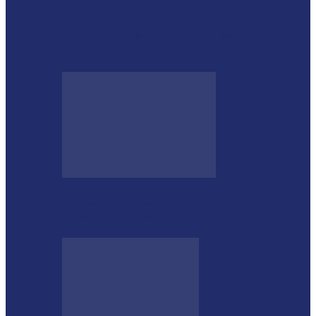
Empresário Ione Luiz Farias destaca
trajetória e liderança empresarial no
quadro…
Rod Stewart escolhe Foz do Iguaçu para
dias de descanso em…