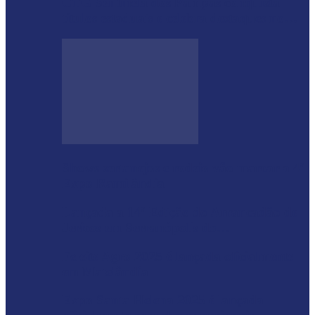
CTG Sentinela dos Pampas conquista
títulos estaduais e celebra destaques no…
Shows sertanejos e rodeio vão marcar a 4ª
Expo Ramilândia
Lançada a 14ª Edição do Arrancadão de
Jericos em Serranópolis do…
Feleite Agro 2025 é lançada oficialmente
em Matelândia
Expo Santa Helena 2025 é lançada