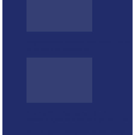
Megaoperação combate caça ilegal, tráfico
de armas e de animais no…
Guarda Municipal apreende veículo
artesanal após tentativa de fuga em Toledo
Mulher agride companheiro com pedaço