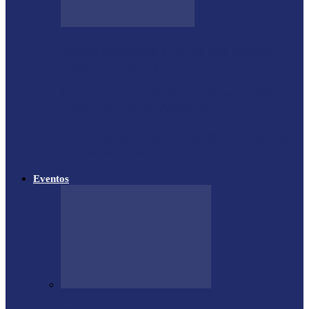
Shows sertanejos e rodeio vão marcar a 4ª
Expo Ramilândia
Lançada a 14ª Edição do Arrancadão de
Jericos em Serranópolis do…
Feleite Agro 2025 é lançada oficialmente
em Matelândia
Eventos