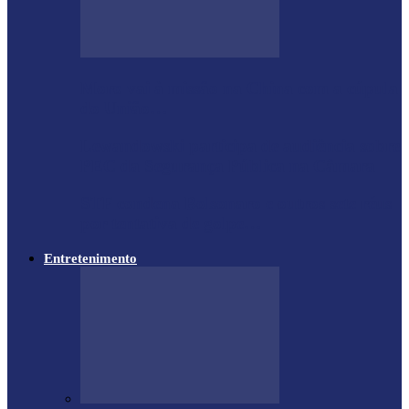
Moro vai à missão na China com a cúpula
do União…
Lewandowski participa de audiência sobre
PEC da Segurança Pública na Câmara
STF condena Bolsonaro e outros sete réus
por tentativa de golpe…
Entretenimento