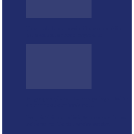
Desenrola lança modalidades de crédito
para estimular bons pagadores
Megaoperação combate caça ilegal, tráfico
de armas e de animais no…
Proprietário do helicóptero envolvido no
acidente no Rio de Janeiro recebeu…