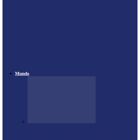
título no 32º Regionalito
Festival de Capoeira Inclusiva acontece em
Foz do Iguaçu nos dias…
Atletas de Itaipulândia se destacam em
campeonato regional de Muay Thai
Vôlei de Praia de Medianeira garante
destaque na 4ª Etapa do…
Mundo
Forte terremoto atinge Venezuela e