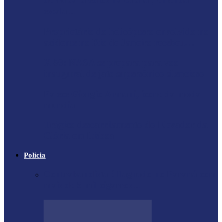
derruba prédios na capital; entenda
escala…
Proprietário do helicóptero envolvido no
acidente no Rio de Janeiro recebeu…
X-59: NASA se prepara para voo
inaugural de jato supersônico silencioso
Falece Giorgio Armani, ícone da moda
mundial
Trágico descarrilamento do Elevador da
Glória em Lisboa
Polícia
Contrabandista é flagrado no Paraná com
mais de 5 mil cigarros…