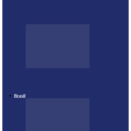
Governo do Estado divulga Calendário do
IPVA 2025 no Paraná
Operação Ano Novo: 120 acidentes, 143
feridos e 8 mortos em…
Brasil