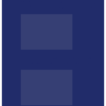
Morre o tradicionalista Ivan Taborda,
referência da cultura gaúcha no Paraná
CTG Sentinela dos Pampas conquista
títulos estaduais e celebra destaques no…