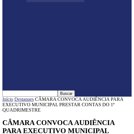
Shows sertanejos e rodeio vão marcar a 4ª
Expo Ramilândia
Lançada a 14ª Edição do Arrancadão de
Jericos em Serranópolis do…
Feleite Agro 2025 é lançada oficialmente
em Matelândia
Expo Santa Helena 2025 é lançada
oficialmente com shows nacionais
confirmados
Início
Destaques
CÂMARA CONVOCA AUDIÊNCIA PARA
EXECUTIVO MUNICIPAL PRESTAR CONTAS DO 1º
QUADRIMESTRE
CÂMARA CONVOCA AUDIÊNCIA
PARA EXECUTIVO MUNICIPAL