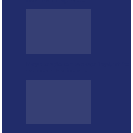
mais de 5 mil cigarros…
Megaoperação combate caça ilegal, tráfico
de armas e de animais no…