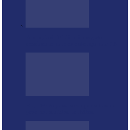
Educação de Medianeira registra
crescimento no Ideb e alcança nota 7,5
PODEMOS passa a compor a base do
governo municipal em Missal