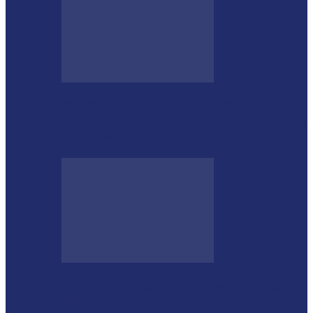
GUGU BUENO E SANTIN ROVEDA
DESTACAM CRESCIMENTO DE 34,2%
NOS EMPLACAMENTOS…
Moro vai à missão na China com a cúpula
do União…