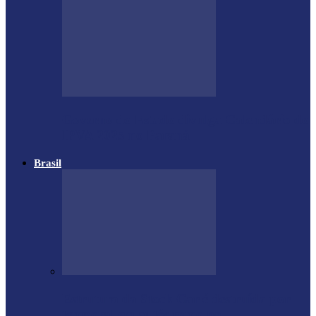
Governo do Estado divulga Calendário do
IPVA 2025 no Paraná
Brasil
Estrutura da Stock Car é destruída por
temporal em autódromo no…