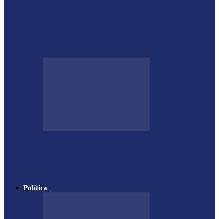
Guarda Municipal apreende veículo
artesanal após tentativa de fuga em Toledo
Mulher agride companheiro com pedaço
de ferro durante briga em Toledo
Polícia apreende cigarros
contrabandeados em distrito de Santa
Helena
Política