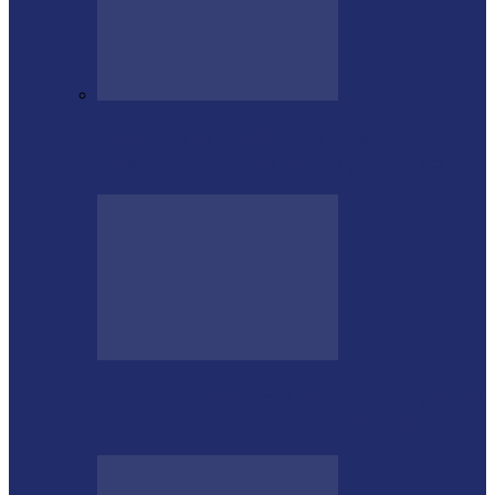
Educação de Medianeira registra
crescimento no Ideb e alcança nota 7,5
Integração das forças de segurança prende
envolvido em furtos em Itaipulândia…