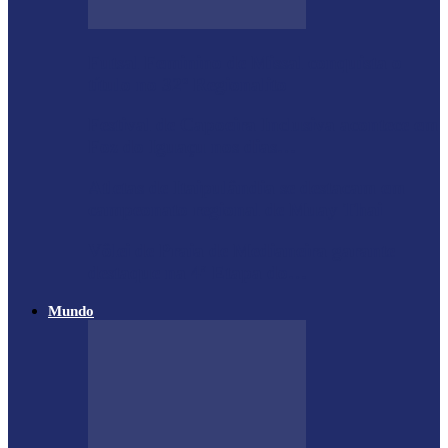
Futsal Feminino de Missal conquista o
título no 32º Regionalito
Festival de Capoeira Inclusiva acontece em
Foz do Iguaçu nos dias…
Atletas de Itaipulândia se destacam em
campeonato regional de Muay Thai
Vôlei de Praia de Medianeira garante
destaque na 4ª Etapa do…
Mundo