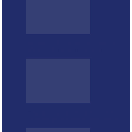
Morre o tradicionalista Ivan Taborda,
referência da cultura gaúcha no Paraná
CTG Sentinela dos Pampas conquista
títulos estaduais e celebra destaques no…