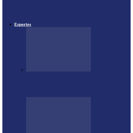
Megaoperação combate caça ilegal, tráfico
de armas e de animais no…
Esportes
Medianeira celebra 66 anos com sucesso
da Etapa de Aniversário do…