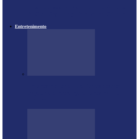
Lewandowski participa de audiência sobre
PEC da Segurança Pública na Câmara
Entretenimento
Empresário Ione Luiz Farias destaca
trajetória e liderança empresarial no
quadro…