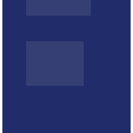
Rod Stewart escolhe Foz do Iguaçu para
dias de descanso em…
Shows sertanejos e rodeio vão marcar a 4ª
Expo Ramilândia
Lançada a 14ª Edição do Arrancadão de
Jericos em Serranópolis do…
Feleite Agro 2025 é lançada oficialmente