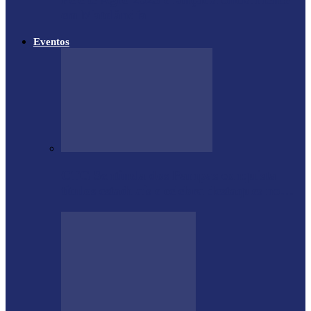
em Matelândia
Eventos
CTG Sentinela dos Pampas conquista
títulos estaduais e celebra destaques no…