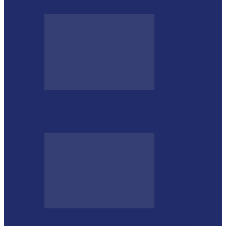
Estátua de 11 metros em homenagem ao
Diabo custou R$ 100…
Aos 96 anos, funcionário número 1