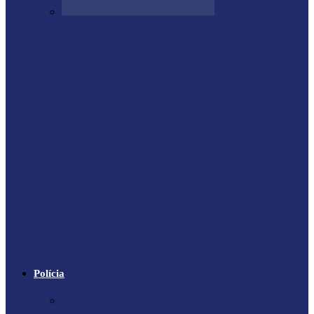
Forte terremoto atinge Venezuela e
derruba prédios na capital; entenda
escala…
Proprietário do helicóptero envolvido no
acidente no Rio de Janeiro recebeu…
X-59: NASA se prepara para voo
inaugural de jato supersônico silencioso
Falece Giorgio Armani, ícone da moda
mundial
Trágico descarrilamento do Elevador da
Glória em Lisboa
Polícia
Contrabandista é flagrado no Paraná com