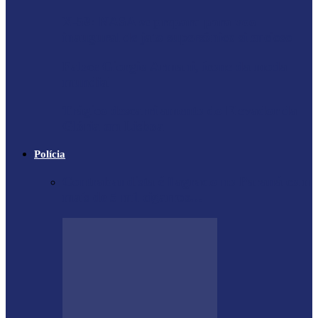
X-59: NASA se prepara para voo
inaugural de jato supersônico silencioso
Falece Giorgio Armani, ícone da moda
mundial
Trágico descarrilamento do Elevador da
Glória em Lisboa
Polícia
Contrabandista é flagrado no Paraná com
mais de 5 mil cigarros…