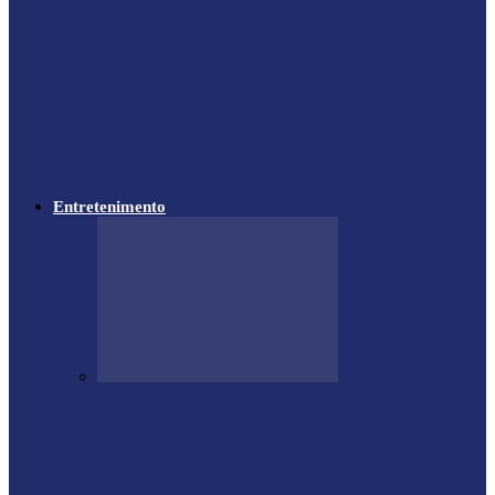
Moro vai à missão na China com a cúpula
do União…
Lewandowski participa de audiência sobre
PEC da Segurança Pública na Câmara
STF condena Bolsonaro e outros sete réus
por tentativa de golpe…
Entretenimento
Empresário Ione Luiz Farias destaca
trajetória e liderança empresarial no
quadro…