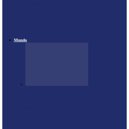
Atletas de Itaipulândia se destacam em
campeonato regional de Muay Thai
Vôlei de Praia de Medianeira garante
destaque na 4ª Etapa do…
Mundo
Forte terremoto atinge Venezuela e
derruba prédios na capital; entenda
escala…
Proprietário do helicóptero envolvido no
acidente no Rio de Janeiro recebeu…