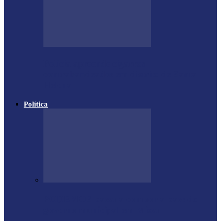
Polícia apreende cigarros
contrabandeados em distrito de Santa
Helena
Política
PODEMOS passa a compor a base do
governo municipal em Missal