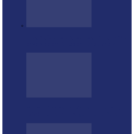
Integração das forças de segurança prende
envolvido em furtos em Itaipulândia…
Morre o tradicionalista Ivan Taborda,
referência da cultura gaúcha no Paraná