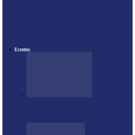
Lançada a 14ª Edição do Arrancadão de
Jericos em Serranópolis do…
Feleite Agro 2025 é lançada oficialmente
em Matelândia
Eventos
CTG Sentinela dos Pampas conquista
títulos estaduais e celebra destaques no…