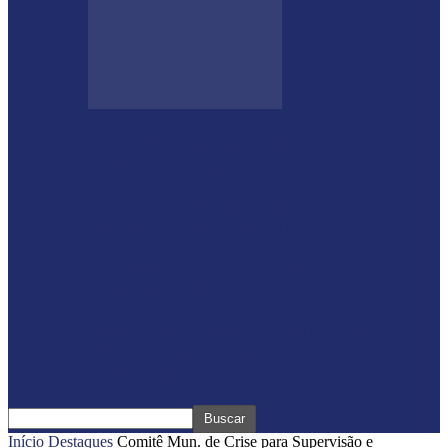
Shows sertanejos e rodeio vão marcar a 4ª
Expo Ramilândia
Lançada a 14ª Edição do Arrancadão de
Jericos em Serranópolis do…
Feleite Agro 2025 é lançada oficialmente
em Matelândia
Expo Santa Helena 2025 é lançada
oficialmente com shows nacionais
confirmados
Início
Destaques
Comitê Mun. de Crise para Supervisão e