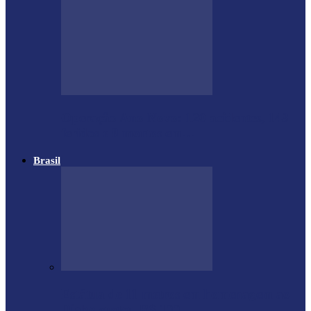
Operação Ano Novo: 120 acidentes, 143
feridos e 8 mortos em…
Brasil
Estátua de 11 metros em homenagem ao
Diabo custou R$ 100…