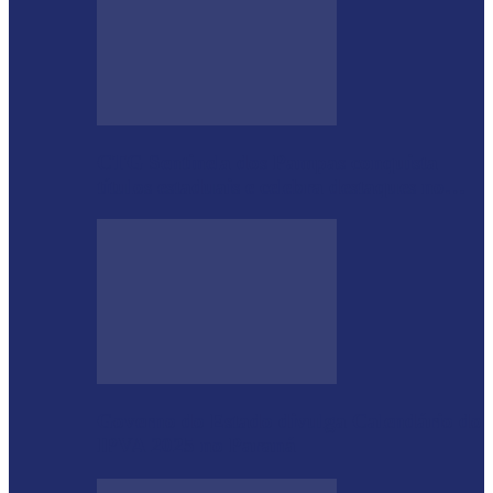
CTG Sentinela dos Pampas conquista
títulos estaduais e celebra destaques no…
Governo do Estado divulga Calendário do
IPVA 2025 no Paraná