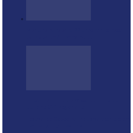
Medianeira celebra 66 anos com sucesso
da Etapa de Aniversário do…
Futsal Feminino de Missal conquista o
título no 32º Regionalito
Festival de Capoeira Inclusiva acontece em
Foz do Iguaçu nos dias…