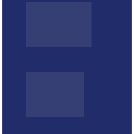
Rod Stewart escolhe Foz do Iguaçu para
dias de descanso em…
Shows sertanejos e rodeio vão marcar a 4ª
Expo Ramilândia