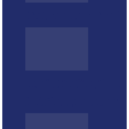
Megaoperação combate caça ilegal, tráfico
de armas e de animais no…
Guarda Municipal apreende veículo
artesanal após tentativa de fuga em Toledo
Mulher agride companheiro com pedaço
de ferro durante briga em Toledo