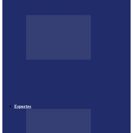
para estimular bons pagadores
Megaoperação combate caça ilegal, tráfico
de armas e de animais no…
Proprietário do helicóptero envolvido no
acidente no Rio de Janeiro recebeu…
Esportes