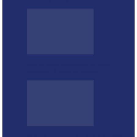
Aos 96 anos, funcionário número 1
completa 76 anos de carreira…
Desenrola lança modalidades de crédito