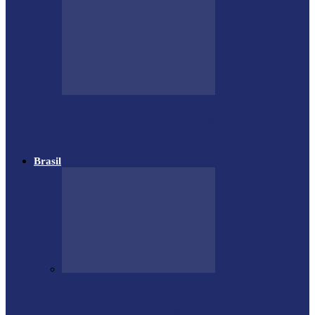
Governo do Estado divulga Calendário do
IPVA 2025 no Paraná
Brasil
Estrutura da Stock Car é destruída por
temporal em autódromo no…