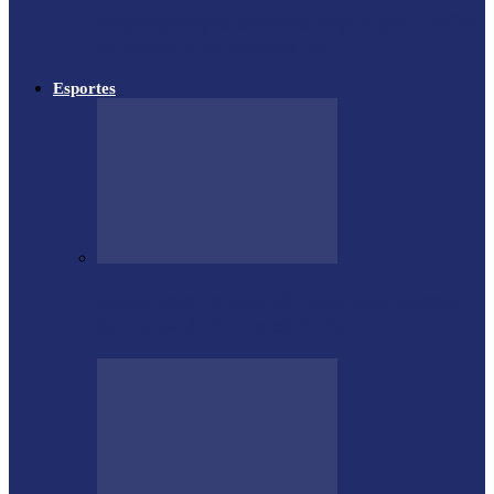
Megaoperação combate caça ilegal, tráfico
de armas e de animais no…
Esportes
Medianeira celebra 66 anos com sucesso
da Etapa de Aniversário do…