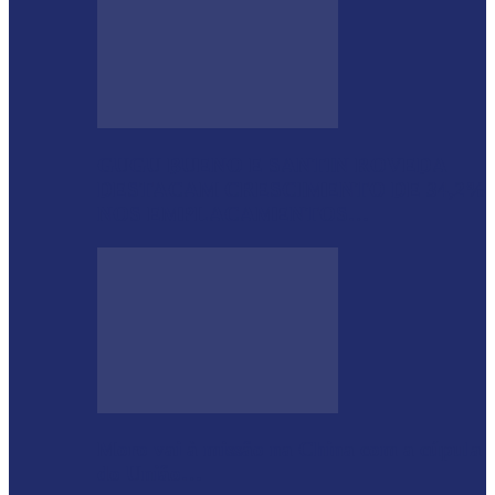
GUGU BUENO E SANTIN ROVEDA
DESTACAM CRESCIMENTO DE 34,2%
NOS EMPLACAMENTOS…
Moro vai à missão na China com a cúpula
do União…