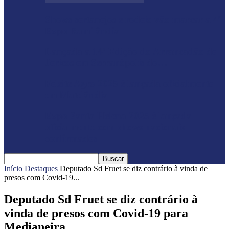
Shows sertanejos e rodeio vão marcar a 4ª
Expo Ramilândia
Lançada a 14ª Edição do Arrancadão de
Jericos em Serranópolis do…
Feleite Agro 2025 é lançada oficialmente
em Matelândia
Expo Santa Helena 2025 é lançada
oficialmente com shows nacionais
confirmados
Início
Destaques
Deputado Sd Fruet se diz contrário à vinda de
presos com Covid-19...
Deputado Sd Fruet se diz contrário à
vinda de presos com Covid-19 para
Medianeira