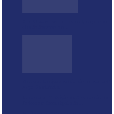
Rod Stewart escolhe Foz do Iguaçu para
dias de descanso em…
Shows sertanejos e rodeio vão marcar a 4ª
Expo Ramilândia
Lançada a 14ª Edição do Arrancadão de
Jericos em Serranópolis do…
Feleite Agro 2025 é lançada oficialmente