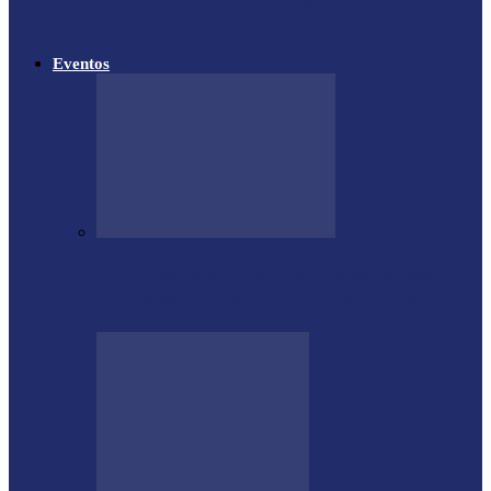
em Matelândia
Eventos
CTG Sentinela dos Pampas conquista
títulos estaduais e celebra destaques no…