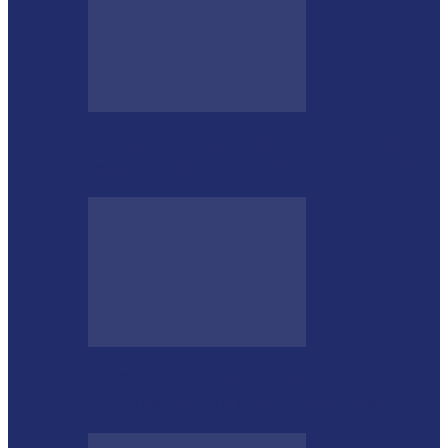
Morre o tradicionalista Ivan Taborda,
referência da cultura gaúcha no Paraná
CTG Sentinela dos Pampas conquista
títulos estaduais e celebra destaques no…