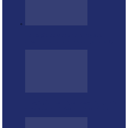
Educação de Medianeira registra
crescimento no Ideb e alcança nota 7,5
Integração das forças de segurança prende
envolvido em furtos em Itaipulândia…