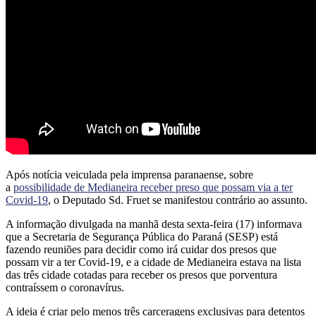
Após notícia veiculada pela imprensa paranaense, sobre
a
possibilidade de Medianeira receber preso que possam via a ter
Covid-19
, o Deputado Sd. Fruet se manifestou contrário ao assunto.
A informação divulgada na manhã desta sexta-feira (17) informava
que a Secretaria de Segurança Pública do Paraná (SESP) está
fazendo reuniões para decidir como irá cuidar dos presos que
possam vir a ter Covid-19, e a cidade de Medianeira estava na lista
das três cidade cotadas para receber os presos que porventura
contraíssem o coronavírus.
A ideia é criar pelo menos três carceragens exclusivas para detentos