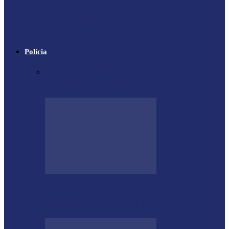
Trágico descarrilamento do Elevador da
Glória em Lisboa
Polícia
Contrabandista é flagrado no Paraná com
mais de 5 mil cigarros…
Megaoperação combate caça ilegal, tráfico
de armas e de animais no…