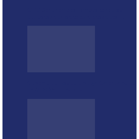
CTG Sentinela dos Pampas conquista
títulos estaduais e celebra destaques no…
Governo do Estado divulga Calendário do
IPVA 2025 no Paraná