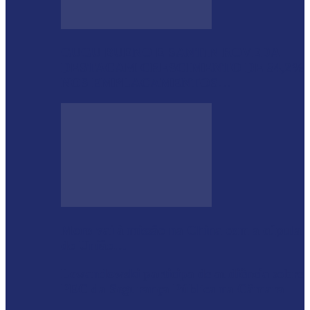
GUGU BUENO E SANTIN ROVEDA
DESTACAM CRESCIMENTO DE 34,2%
NOS EMPLACAMENTOS…
Moro vai à missão na China com a cúpula
do União…
Lewandowski participa de audiência sobre
PEC da Segurança Pública na Câmara