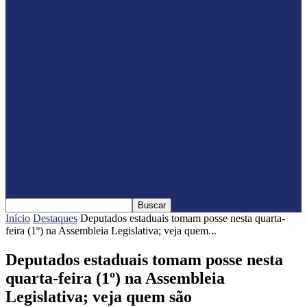
Shows sertanejos e rodeio vão marcar a 4ª
Expo Ramilândia
Lançada a 14ª Edição do Arrancadão de
Jericos em Serranópolis do…
Feleite Agro 2025 é lançada oficialmente
em Matelândia
Expo Santa Helena 2025 é lançada
oficialmente com shows nacionais
confirmados
Início
Destaques
Deputados estaduais tomam posse nesta quarta-
feira (1º) na Assembleia Legislativa; veja quem...
Deputados estaduais tomam posse nesta
quarta-feira (1º) na Assembleia
Legislativa; veja quem são