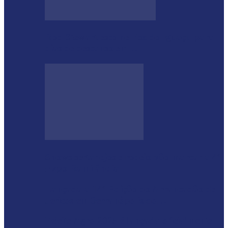
Rod Stewart escolhe Foz do Iguaçu para
dias de descanso em…
Shows sertanejos e rodeio vão marcar a 4ª
Expo Ramilândia
Lançada a 14ª Edição do Arrancadão de
Jericos em Serranópolis do…
Feleite Agro 2025 é lançada oficialmente