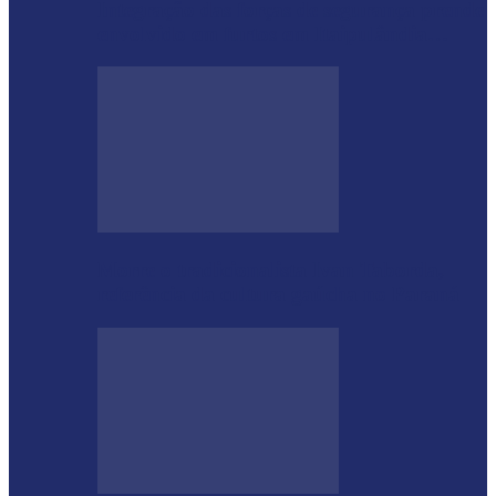
Integração das forças de segurança prende
envolvido em furtos em Itaipulândia…
Morre o tradicionalista Ivan Taborda,
referência da cultura gaúcha no Paraná