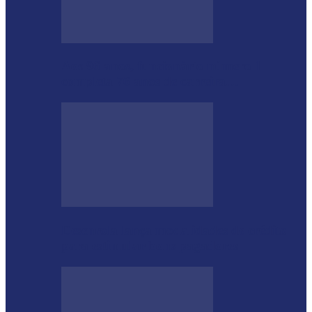
Aos 96 anos, funcionário número 1
completa 76 anos de carreira…
Desenrola lança modalidades de crédito
para estimular bons pagadores