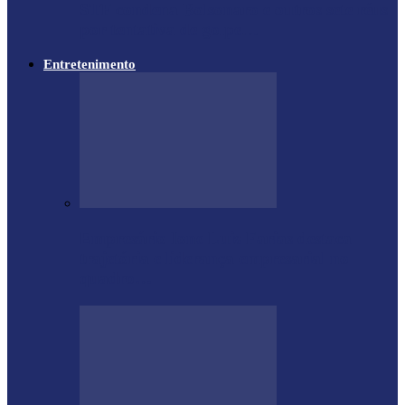
STF condena Bolsonaro e outros sete réus
por tentativa de golpe…
Entretenimento
Empresário Ione Luiz Farias destaca
trajetória e liderança empresarial no
quadro…