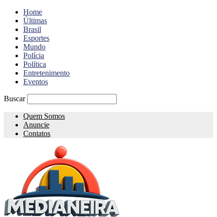
Home
Últimas
Brasil
Esportes
Mundo
Polícia
Política
Entretenimento
Eventos
Buscar
Quem Somos
Anuncie
Contatos