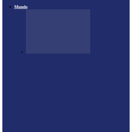
Mundo
Forte terremoto atinge Venezuela e
derruba prédios na capital; entenda
escala…
Proprietário do helicóptero envolvido no
acidente no Rio de Janeiro recebeu…
X-59: NASA se prepara para voo
inaugural de jato supersônico silencioso
Falece Giorgio Armani, ícone da moda
mundial