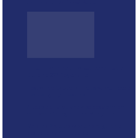
da Etapa de Aniversário do…
Futsal Feminino de Missal conquista o
título no 32º Regionalito
Festival de Capoeira Inclusiva acontece em
Foz do Iguaçu nos dias…
Atletas de Itaipulândia se destacam em
campeonato regional de Muay Thai
Vôlei de Praia de Medianeira garante
destaque na 4ª Etapa do…