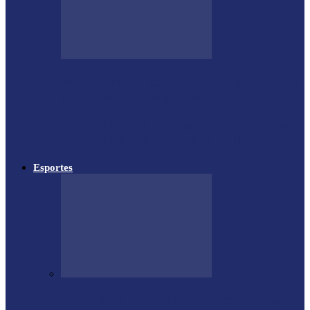
Megaoperação combate caça ilegal, tráfico
de armas e de animais no…
Proprietário do helicóptero envolvido no
acidente no Rio de Janeiro recebeu…
Esportes
Medianeira celebra 66 anos com sucesso