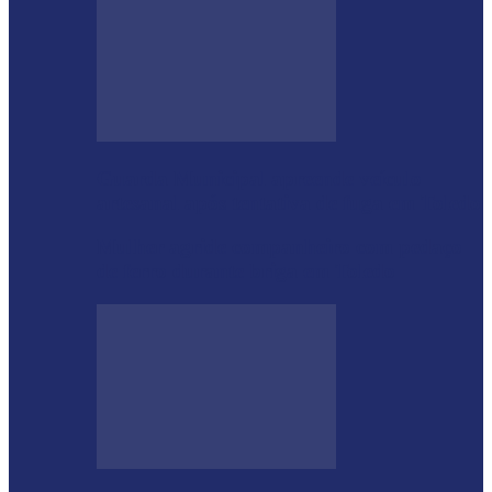
Guarda Municipal apreende veículo
artesanal após tentativa de fuga em Toledo
Mulher agride companheiro com pedaço
de ferro durante briga em Toledo