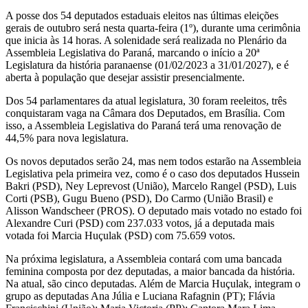
A posse dos 54 deputados estaduais eleitos nas últimas eleições
gerais de outubro será nesta quarta-feira (1º), durante uma cerimônia
que inicia às 14 horas. A solenidade será realizada no Plenário da
Assembleia Legislativa do Paraná, marcando o início a 20ª
Legislatura da história paranaense (01/02/2023 a 31/01/2027), e é
aberta à população que desejar assistir presencialmente.
Dos 54 parlamentares da atual legislatura, 30 foram reeleitos, três
conquistaram vaga na Câmara dos Deputados, em Brasília. Com
isso, a Assembleia Legislativa do Paraná terá uma renovação de
44,5% para nova legislatura.
Os novos deputados serão 24, mas nem todos estarão na Assembleia
Legislativa pela primeira vez, como é o caso dos deputados Hussein
Bakri (PSD), Ney Leprevost (União), Marcelo Rangel (PSD), Luis
Corti (PSB), Gugu Bueno (PSD), Do Carmo (União Brasil) e
Alisson Wandscheer (PROS). O deputado mais votado no estado foi
Alexandre Curi (PSD) com 237.033 votos, já a deputada mais
votada foi Marcia Huçulak (PSD) com 75.659 votos.
Na próxima legislatura, a Assembleia contará com uma bancada
feminina composta por dez deputadas, a maior bancada da história.
Na atual, são cinco deputadas. Além de Marcia Huçulak, integram o
grupo as deputadas Ana Júlia e Luciana Rafagnin (PT); Flávia