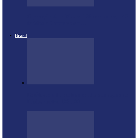
Operação Ano Novo: 120 acidentes, 143
feridos e 8 mortos em…
Brasil
Estátua de 11 metros em homenagem ao
Diabo custou R$ 100…