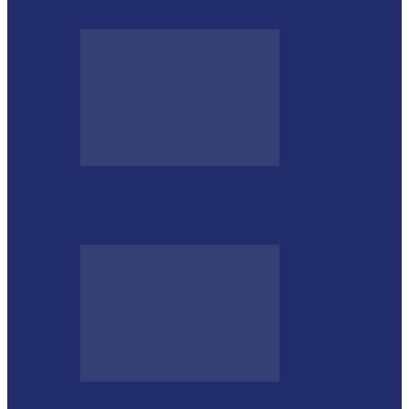
mais de 5 mil cigarros…
Megaoperação combate caça ilegal, tráfico
de armas e de animais no…