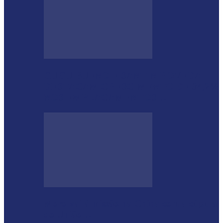
GUGU BUENO E SANTIN ROVEDA
DESTACAM CRESCIMENTO DE 34,2%
NOS EMPLACAMENTOS…
Moro vai à missão na China com a cúpula
do União…