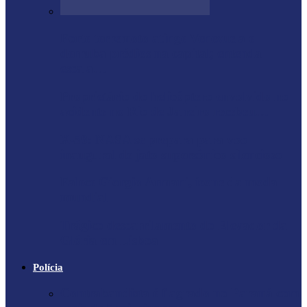
Forte terremoto atinge Venezuela e
derruba prédios na capital; entenda
escala…
Proprietário do helicóptero envolvido no
acidente no Rio de Janeiro recebeu…
X-59: NASA se prepara para voo
inaugural de jato supersônico silencioso
Falece Giorgio Armani, ícone da moda
mundial
Trágico descarrilamento do Elevador da
Glória em Lisboa
Polícia
Contrabandista é flagrado no Paraná com