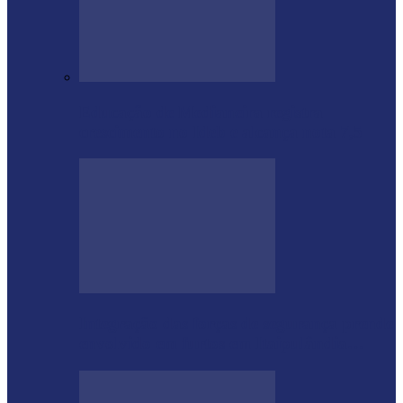
Educação de Medianeira registra
crescimento no Ideb e alcança nota 7,5
Integração das forças de segurança prende
envolvido em furtos em Itaipulândia…