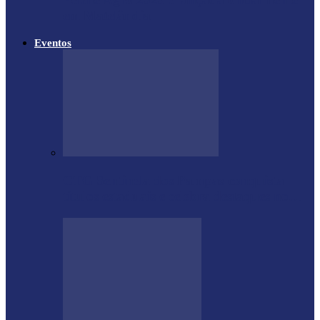
em Matelândia
Eventos
CTG Sentinela dos Pampas conquista
títulos estaduais e celebra destaques no…