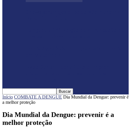
Shows sertanejos e rodeio vão marcar a 4ª
Expo Ramilândia
Lançada a 14ª Edição do Arrancadão de
Jericos em Serranópolis do…
Feleite Agro 2025 é lançada oficialmente
em Matelândia
Expo Santa Helena 2025 é lançada
oficialmente com shows nacionais
confirmados
Início
COMBATE A DENGUE
Dia Mundial da Dengue: prevenir é
a melhor proteção
Dia Mundial da Dengue: prevenir é a
melhor proteção