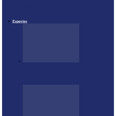
Megaoperação combate caça ilegal, tráfico
de armas e de animais no…
Esportes
Medianeira celebra 66 anos com sucesso
da Etapa de Aniversário do…