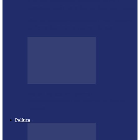
Guarda Municipal apreende veículo
artesanal após tentativa de fuga em Toledo
Mulher agride companheiro com pedaço
de ferro durante briga em Toledo
Polícia apreende cigarros
contrabandeados em distrito de Santa
Helena
Política