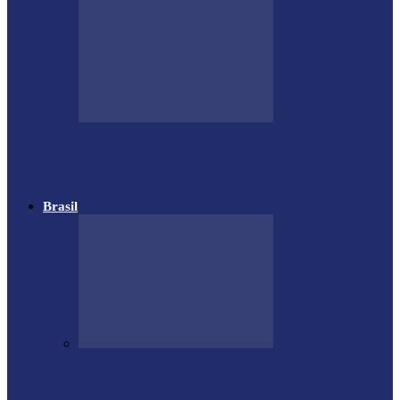
Governo do Estado divulga Calendário do
IPVA 2025 no Paraná
Brasil
Estrutura da Stock Car é destruída por
temporal em autódromo no…