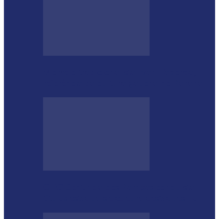
Morre o tradicionalista Ivan Taborda,
referência da cultura gaúcha no Paraná
CTG Sentinela dos Pampas conquista
títulos estaduais e celebra destaques no…