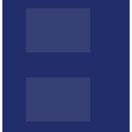
Estátua de 11 metros em homenagem ao
Diabo custou R$ 100…
Aos 96 anos, funcionário número 1