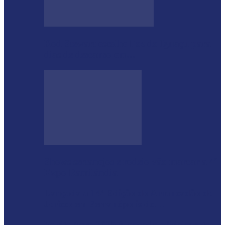
Rod Stewart escolhe Foz do Iguaçu para
dias de descanso em…
Shows sertanejos e rodeio vão marcar a 4ª
Expo Ramilândia
Lançada a 14ª Edição do Arrancadão de
Jericos em Serranópolis do…
Feleite Agro 2025 é lançada oficialmente