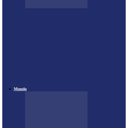
Futsal Feminino de Missal conquista o
título no 32º Regionalito
Festival de Capoeira Inclusiva acontece em
Foz do Iguaçu nos dias…
Atletas de Itaipulândia se destacam em
campeonato regional de Muay Thai
Vôlei de Praia de Medianeira garante
destaque na 4ª Etapa do…
Mundo