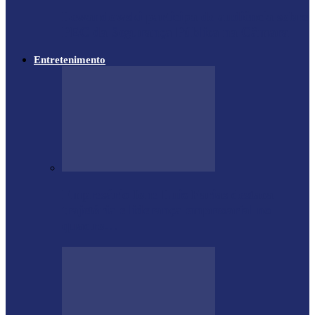
Lewandowski participa de audiência sobre
PEC da Segurança Pública na Câmara
Entretenimento
Empresário Ione Luiz Farias destaca
trajetória e liderança empresarial no
quadro…