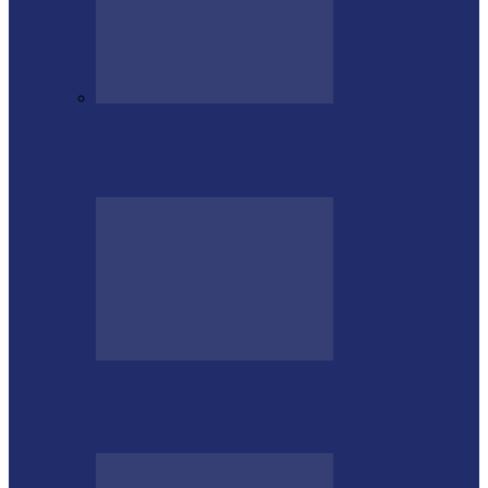
Educação de Medianeira registra
crescimento no Ideb e alcança nota 7,5
PODEMOS passa a compor a base do
governo municipal em Missal