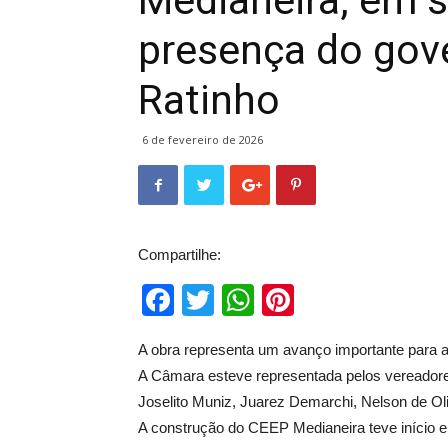
Medianeira, em 
presença do gov
Ratinho
6 de fevereiro de 2026
Compartilhe:
Facebook
Twitter
WhatsApp
Pinterest
A obra representa um avanço importante para a 
A Câmara esteve representada pelos vereadore
Joselito Muniz, Juarez Demarchi, Nelson de Oli
A construção do CEEP Medianeira teve início em