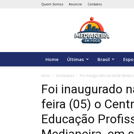
Quem Somos
Anuncie
Contatos
Medianeira
em
Foco
Home
Últimas
Brasil
Espo
Início
Destaques
Foi inaugurado na tarde desta q
Foi inaugurado n
feira (05) o Cent
Educação Profiss