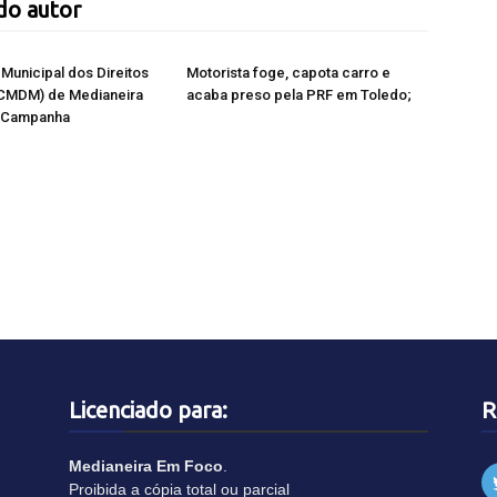
do autor
Municipal dos Direitos
Motorista foge, capota carro e
(CMDM) de Medianeira
acaba preso pela PRF em Toledo;
à Campanha
Licenciado para:
R
Medianeira Em Foco
.
Proibida a cópia total ou parcial