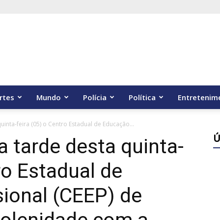
rtes
Mundo
Polícia
Política
Entretenim
uinta-feira (05) o Centro Estadual de Educação...
Ú
a tarde desta quinta-
ro Estadual de
ional (CEEP) de