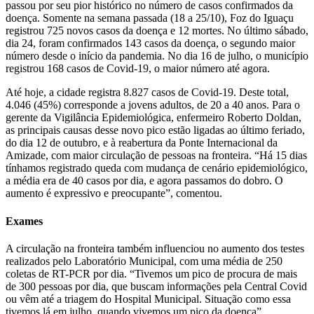
passou por seu pior histórico no número de casos confirmados da
doença. Somente na semana passada (18 a 25/10), Foz do Iguaçu
registrou 725 novos casos da doença e 12 mortes. No último sábado,
dia 24, foram confirmados 143 casos da doença, o segundo maior
número desde o início da pandemia. No dia 16 de julho, o município
registrou 168 casos de Covid-19, o maior número até agora.
Até hoje, a cidade registra 8.827 casos de Covid-19. Deste total,
4.046 (45%) corresponde a jovens adultos, de 20 a 40 anos. Para o
gerente da Vigilância Epidemiológica, enfermeiro Roberto Doldan,
as principais causas desse novo pico estão ligadas ao último feriado,
do dia 12 de outubro, e à reabertura da Ponte Internacional da
Amizade, com maior circulação de pessoas na fronteira. “Há 15 dias
tínhamos registrado queda com mudança de cenário epidemiológico,
a média era de 40 casos por dia, e agora passamos do dobro. O
aumento é expressivo e preocupante”, comentou.
Exames
A circulação na fronteira também influenciou no aumento dos testes
realizados pelo Laboratório Municipal, com uma média de 250
coletas de RT-PCR por dia. “Tivemos um pico de procura de mais
de 300 pessoas por dia, que buscam informações pela Central Covid
ou vêm até a triagem do Hospital Municipal. Situação como essa
tivemos lá em julho, quando vivemos um pico da doença”,