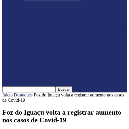
Shows sertanejos e rodeio vão marcar a 4ª
Expo Ramilândia
Lançada a 14ª Edição do Arrancadão de
Jericos em Serranópolis do…
Feleite Agro 2025 é lançada oficialmente
em Matelândia
Expo Santa Helena 2025 é lançada
oficialmente com shows nacionais
confirmados
Início
Destaques
Foz do Iguaçu volta a registrar aumento nos casos
de Covid-19
Foz do Iguaçu volta a registrar aumento
nos casos de Covid-19