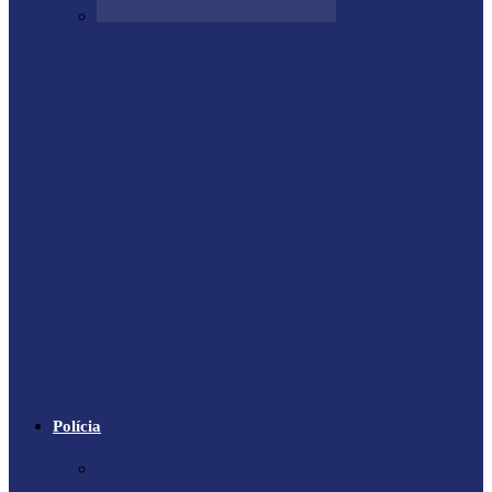
Forte terremoto atinge Venezuela e
derruba prédios na capital; entenda
escala…
Proprietário do helicóptero envolvido no
acidente no Rio de Janeiro recebeu…
X-59: NASA se prepara para voo
inaugural de jato supersônico silencioso
Falece Giorgio Armani, ícone da moda
mundial
Trágico descarrilamento do Elevador da
Glória em Lisboa
Polícia
Contrabandista é flagrado no Paraná com
mais de 5 mil cigarros…