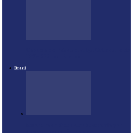
Governo do Estado divulga Calendário do
IPVA 2025 no Paraná
Brasil
Estrutura da Stock Car é destruída por
temporal em autódromo no…