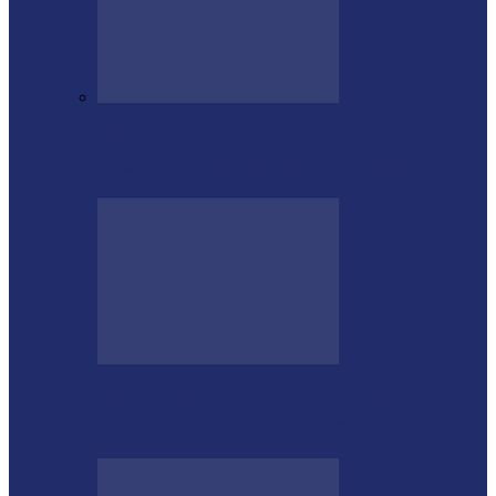
Educação de Medianeira registra
crescimento no Ideb e alcança nota 7,5
PODEMOS passa a compor a base do
governo municipal em Missal