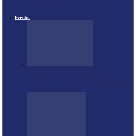
em Matelândia
Eventos
CTG Sentinela dos Pampas conquista
títulos estaduais e celebra destaques no…