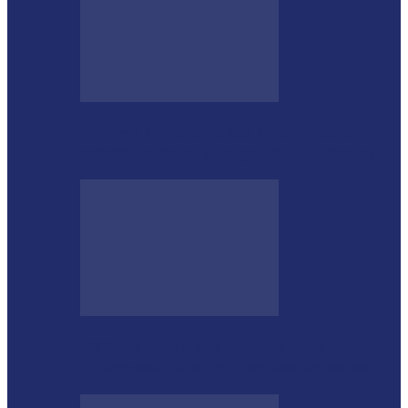
Morre o tradicionalista Ivan Taborda,
referência da cultura gaúcha no Paraná
CTG Sentinela dos Pampas conquista
títulos estaduais e celebra destaques no…