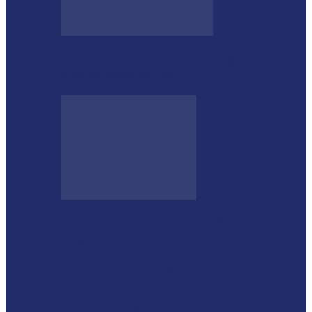
Rod Stewart escolhe Foz do Iguaçu para
dias de descanso em…
Shows sertanejos e rodeio vão marcar a 4ª
Expo Ramilândia
Lançada a 14ª Edição do Arrancadão de
Jericos em Serranópolis do…
Feleite Agro 2025 é lançada oficialmente