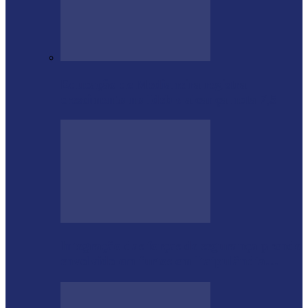
Educação de Medianeira registra
crescimento no Ideb e alcança nota 7,5
Integração das forças de segurança prende
envolvido em furtos em Itaipulândia…