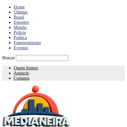
Home
Últimas
Brasil
Esportes
Mundo
Polícia
Política
Entretenimento
Eventos
Buscar
Quem Somos
Anuncie
Contatos