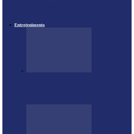
Lewandowski participa de audiência sobre
PEC da Segurança Pública na Câmara
Entretenimento
Empresário Ione Luiz Farias destaca
trajetória e liderança empresarial no
quadro…