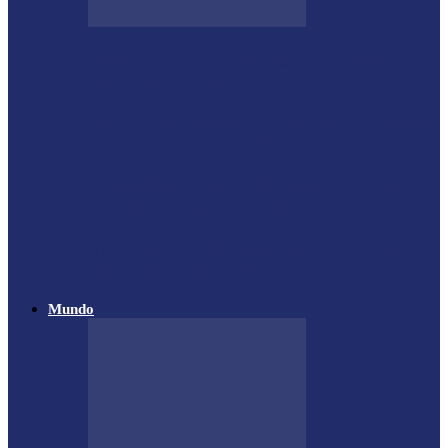
Futsal Feminino de Missal conquista o
título no 32º Regionalito
Festival de Capoeira Inclusiva acontece em
Foz do Iguaçu nos dias…
Atletas de Itaipulândia se destacam em
campeonato regional de Muay Thai
Vôlei de Praia de Medianeira garante
destaque na 4ª Etapa do…
Mundo