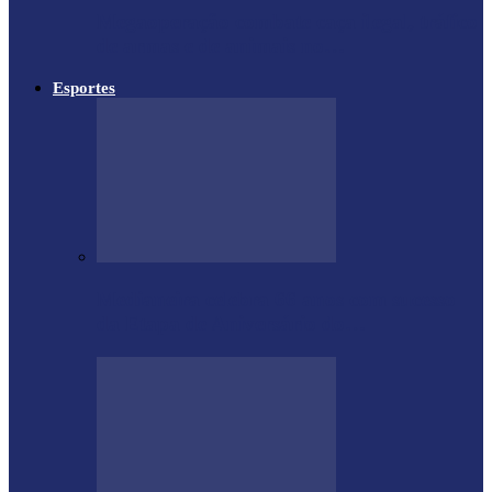
Megaoperação combate caça ilegal, tráfico
de armas e de animais no…
Esportes
Medianeira celebra 66 anos com sucesso
da Etapa de Aniversário do…