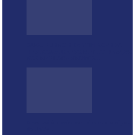
GUGU BUENO E SANTIN ROVEDA
DESTACAM CRESCIMENTO DE 34,2%
NOS EMPLACAMENTOS…
Moro vai à missão na China com a cúpula
do União…