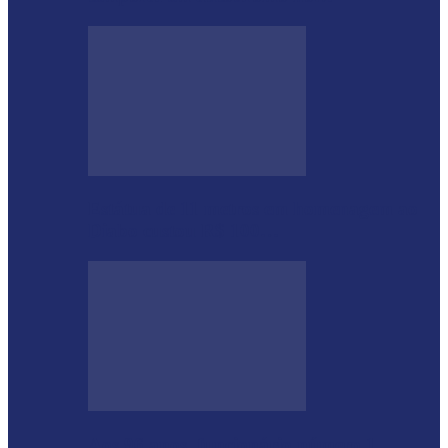
Estátua de 11 metros em homenagem ao
Diabo custou R$ 100…
Aos 96 anos, funcionário número 1