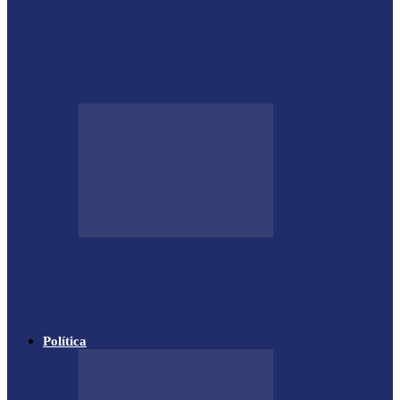
Guarda Municipal apreende veículo
artesanal após tentativa de fuga em Toledo
Mulher agride companheiro com pedaço
de ferro durante briga em Toledo
Polícia apreende cigarros
contrabandeados em distrito de Santa
Helena
Política