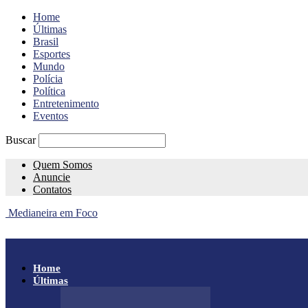
Home
Últimas
Brasil
Esportes
Mundo
Polícia
Política
Entretenimento
Eventos
Buscar
Quem Somos
Anuncie
Contatos
Medianeira em Foco
Home
Últimas