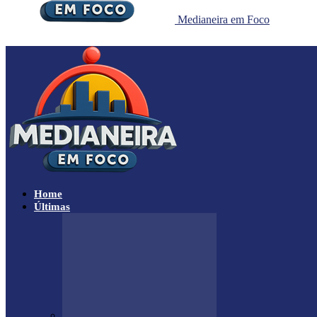
Medianeira em Foco
Home
Últimas