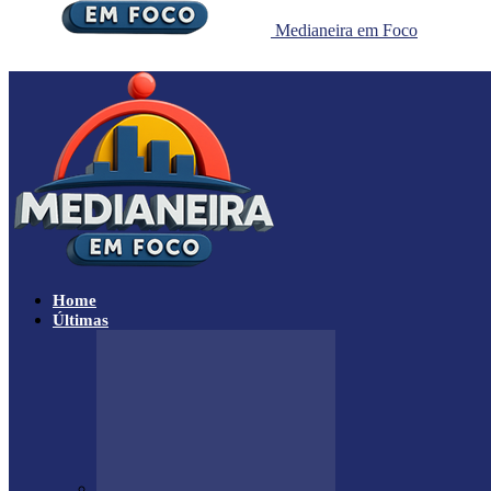
Medianeira em Foco
Home
Últimas