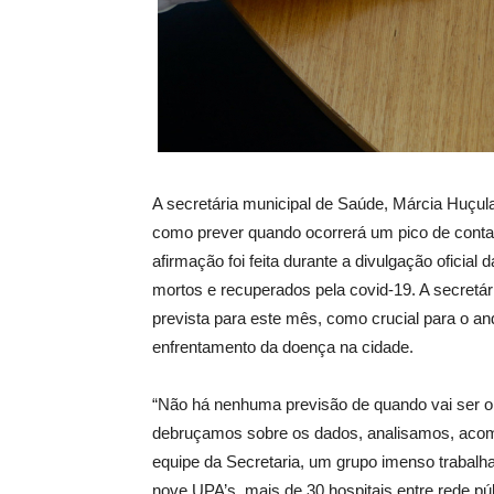
A secretária municipal de Saúde, Márcia Huçula
como prever quando ocorrerá um pico de conta
afirmação foi feita durante a divulgação oficial 
mortos e recuperados pela covid-19. A secretár
prevista para este mês, como crucial para o an
enfrentamento da doença na cidade.
“Não há nenhuma previsão de quando vai ser o p
debruçamos sobre os dados, analisamos, aco
equipe da Secretaria, um grupo imenso trabalh
nove UPA’s, mais de 30 hospitais entre rede pú