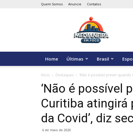
Quem Somos
Anuncie
Contatos
Medianeira
em
Foco
Home
Últimas
Brasil
Espo
Início
Destaques
‘Não é possível prever quando Cu
‘Não é possível 
Curitiba atingirá
da Covid’, diz se
6 de maio de 2020