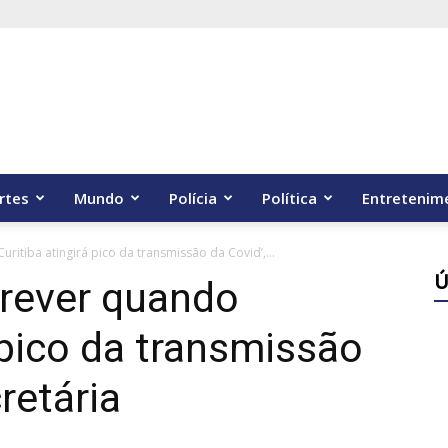
rtes
Mundo
Polícia
Política
Entretenim
ritiba atingirá pico da transmissão da Covid’,...
Ú
prever quando
 pico da transmissão
cretária