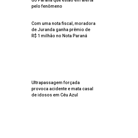
do Paraná que estão em alerta
pelo fenômeno
Com uma nota fiscal, moradora
de Juranda ganha prêmio de
R$ 1 milhão no Nota Paraná
Ultrapassagem forçada
provoca acidente e mata casal
de idosos em Céu Azul