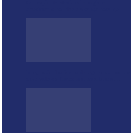
Educação de Medianeira registra
crescimento no Ideb e alcança nota 7,5
Integração das forças de segurança prende
envolvido em furtos em Itaipulândia…