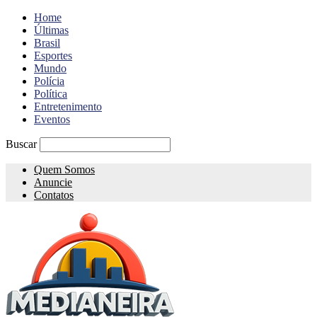
Home
Últimas
Brasil
Esportes
Mundo
Polícia
Política
Entretenimento
Eventos
Buscar
Quem Somos
Anuncie
Contatos