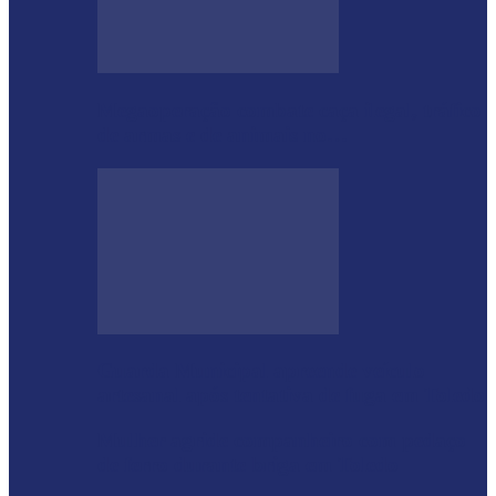
Megaoperação combate caça ilegal, tráfico
de armas e de animais no…
Guarda Municipal apreende veículo
artesanal após tentativa de fuga em Toledo
Mulher agride companheiro com pedaço
de ferro durante briga em Toledo