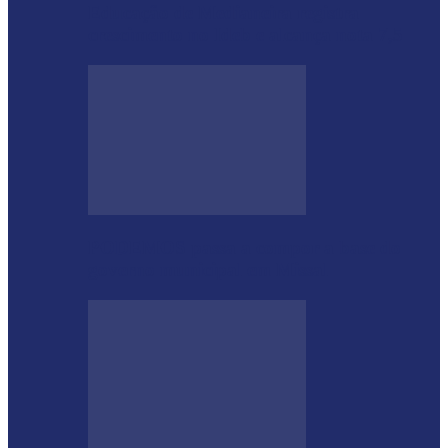
Educação de Medianeira registra
crescimento no Ideb e alcança nota 7,5
PODEMOS passa a compor a base do
governo municipal em Missal