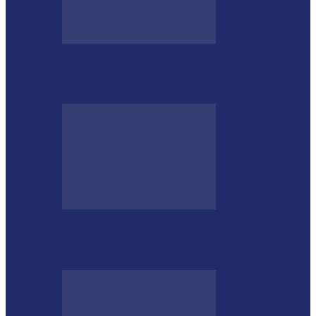
Estátua de 11 metros em homenagem ao
Diabo custou R$ 100…
Aos 96 anos, funcionário número 1
completa 76 anos de carreira…