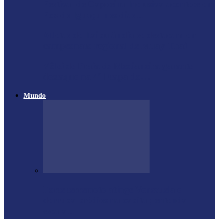
Festival de Capoeira Inclusiva acontece em
Foz do Iguaçu nos dias…
Atletas de Itaipulândia se destacam em
campeonato regional de Muay Thai
Vôlei de Praia de Medianeira garante
destaque na 4ª Etapa do…
Mundo
Forte terremoto atinge Venezuela e
derruba prédios na capital; entenda
escala…