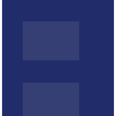
Morre o tradicionalista Ivan Taborda,
referência da cultura gaúcha no Paraná
CTG Sentinela dos Pampas conquista
títulos estaduais e celebra destaques no…