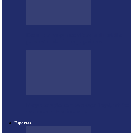
Desenrola lança modalidades de crédito
para estimular bons pagadores
Megaoperação combate caça ilegal, tráfico
de armas e de animais no…
Esportes