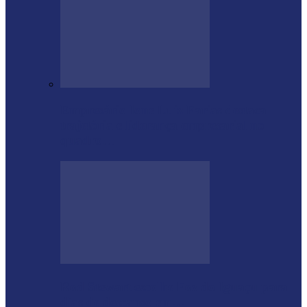
Empresário Ione Luiz Farias destaca
trajetória e liderança empresarial no
quadro…
Rod Stewart escolhe Foz do Iguaçu para
dias de descanso em…