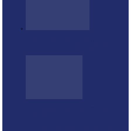
CTG Sentinela dos Pampas conquista
títulos estaduais e celebra destaques no…
Shows sertanejos e rodeio vão marcar a 4ª
Expo Ramilândia
Lançada a 14ª Edição do Arrancadão de