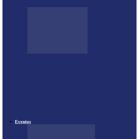
Shows sertanejos e rodeio vão marcar a 4ª
Expo Ramilândia
Lançada a 14ª Edição do Arrancadão de
Jericos em Serranópolis do…
Feleite Agro 2025 é lançada oficialmente
em Matelândia
Eventos