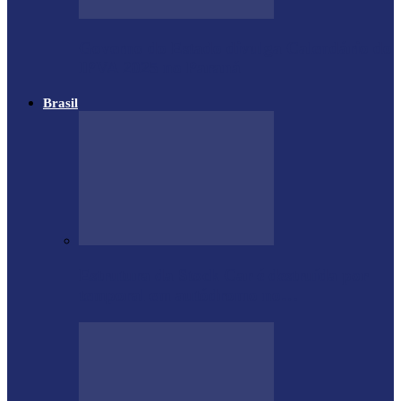
Governo do Estado divulga Calendário do
IPVA 2025 no Paraná
Brasil
Estrutura da Stock Car é destruída por
temporal em autódromo no…