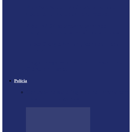
Proprietário do helicóptero envolvido no
acidente no Rio de Janeiro recebeu…
X-59: NASA se prepara para voo
inaugural de jato supersônico silencioso
Falece Giorgio Armani, ícone da moda
mundial
Trágico descarrilamento do Elevador da
Glória em Lisboa
Polícia
Contrabandista é flagrado no Paraná com
mais de 5 mil cigarros…