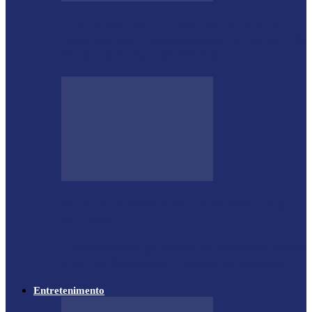
GUGU BUENO E SANTIN ROVEDA
DESTACAM CRESCIMENTO DE 34,2%
NOS EMPLACAMENTOS…
Moro vai à missão na China com a cúpula
do União…
Lewandowski participa de audiência sobre
PEC da Segurança Pública na Câmara
Entretenimento