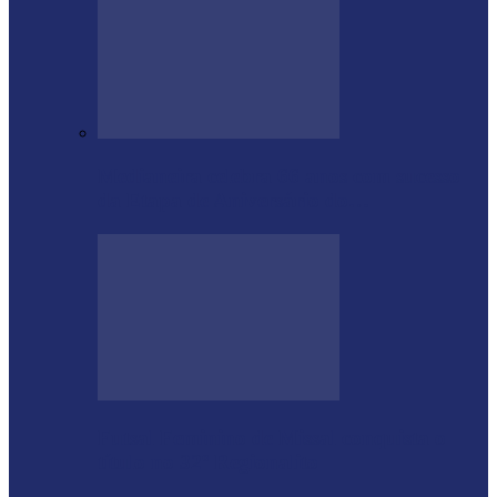
Medianeira celebra 66 anos com sucesso
da Etapa de Aniversário do…
Futsal Feminino de Missal conquista o
título no 32º Regionalito