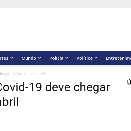
rtes
Mundo
Polícia
Política
Entretenim
chegar ao Paraguai em abril
Ú
Covid-19 deve chegar
bril