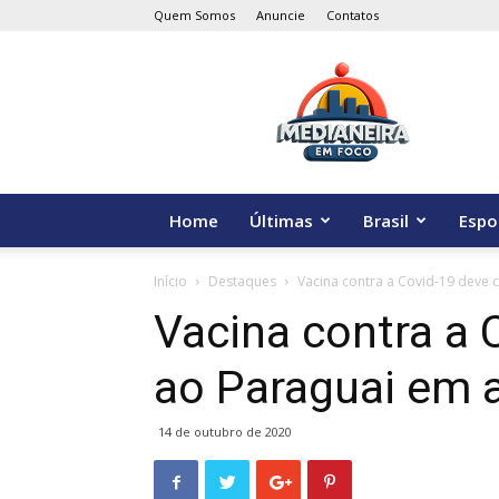
Quem Somos
Anuncie
Contatos
Medianeira
em
Foco
Home
Últimas
Brasil
Espo
Início
Destaques
Vacina contra a Covid-19 deve 
Vacina contra a 
ao Paraguai em a
14 de outubro de 2020