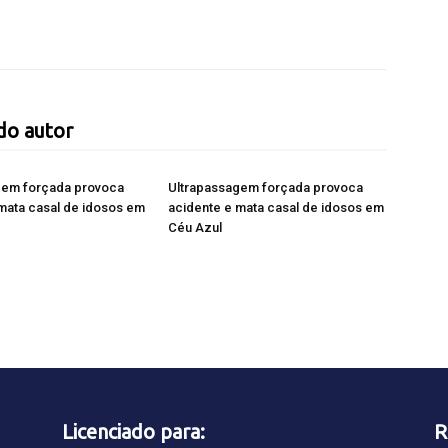
do autor
gem forçada provoca
Ultrapassagem forçada provoca
mata casal de idosos em
acidente e mata casal de idosos em
Céu Azul
Licenciado para:
R